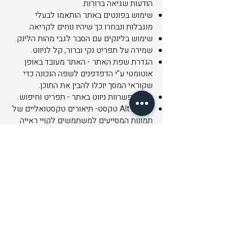
הודעות שגיאה ברורות.
שימוש בפונטים באתר הותאמו לבעלי
מוגבלות ונבחרו כך שיהיו נוחים לקריאה.
שימוש בלינקים עם הסבר לגבי מהות הלינק.
שמירה על תפריט נקי וברור, קל לניווט.
הגדרת שפת האתר - האתר מעובד באופן
אוטומטי ע"י הדפדפנים לשפה הנכונה כדי
שקוראי המסך יוכלו להבין את התוכן.
שתי אפשרוות ניווט באתר - תפריט וחיפוש.
הגדרת Alt טקסט- תיאורים טקסטואליים של
תמונות המסייעים למשתמשים לקויי ראייה
פונקציונליות מלאה של גלישה באמצעות
המקלדת - קביעת ניווט והפעלה עם מקלדת
בלבד עפ"י המלצות הארגון הבינלאומי (W3C)
האתר מספק מבנה סמנטי עבור טכנולוגיות
מסייעות ותמיכה בדפוס השימוש המקובל
להפעלה עם מקלדת בעזרת מקשי החיצים,
Enter ו-Esc ליציאה מתפריטים וחלונות,
העברה לקישור הבא בדף TAB, חזרה לקישור
קודם TAB+SHIFT, הגדלה והקטנת טקסט