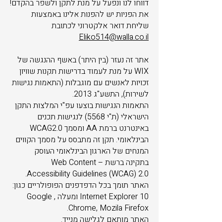
דווחו לנו ונפעל על מנת לתקן ולשפר בהקדם!
את הפניות יש להפנות אלינו באמצעות
שליחת דואר אלקטרוני לכתובת
Eliko514@walla.co.il
אתר זה נעזר (בין היתר) באשף ההנגשה של
WIX על מנת לעמוד בדרישות תקנות שוויון
זכויות לאנשים עם מוגבלות (התאמות נגישות
לשירות), התשע"ג 2013.
התאמות הנגישות בוצעו עפ"י המלצות התקן
הישראלי (ת"י 5568) לנגישות תכנים
באינטרנט ברמת AA ומסמך WCAG2.0
הבינלאומי. תקן זה מתבסס על מסמך הקווים
המנחים של הארגון הבינלאומי העוסק
בתקינה ברשת – Web Content
Accessibility Guidelines (WCAG) 2.0.
האתר תומך בכל הדפדפנים הפופולריים כגון:
Internet Explorer 10 ומעלה , Google
Chrome, Mozila Firefox.
האתר מותאם לגלישה מנייד.