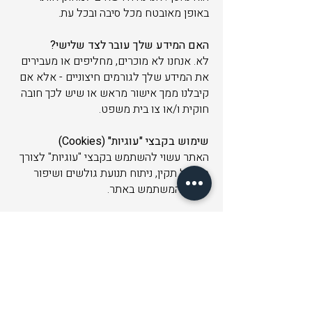
באופן מאובטח מכל סיבה ובכל עת.
האם המידע שלך עובר לצד שלישי?
לא. אנחנו לא מוכרים, מחליפים או מעבירים
את המידע שלך לגורמים חיצוניים - אלא אם
קיבלנו ממך אישור מראש או שיש לכך חובה
חוקית ו/או צו בית משפט.​
שימוש בקבצי "עוגיות" (Cookies)
האתר עשוי להשתמש בקבצי "עוגיות" לצורך
תפעול תקין, ניתוח תנועת גולשים ושיפור
חוויית המשתמש באתר.
הזכויות שלך?
תוכל לפנות אלינו בכל עת על מנת:
לבקש עותק מהמידע שאספנו עליך
לבקש שנמחק את המידע שלך
לעדכן פרטים במידע שמסרת לנו